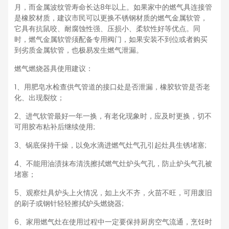
月，而金属波纹管寿命长达8年以上。如果家中的燃气具连接管
是橡胶材质，建议市民可以更换不锈钢材质的燃气金属软管，
它具有抗鼠咬、耐腐蚀性强、压损小、柔软性好等优点。同
时，燃气金属软管须配备专用阀门，如果安装不到位或者购买
到劣质金属软管，也极易发生燃气泄漏。
燃气燃烧器具使用建议：
1、用肥皂水检查供气管道的接口处是否泄漏，橡胶软管是否老
化、出现裂纹；
2、进气软管最好一年一换，有老化现象时，应及时更换，切不
可用胶布粘补后继续使用;
3、锅底保持干燥，以免水滴进燃气灶气孔引起灶具生锈堵塞;
4、不能用油渍抹布清洗擦拭燃气灶炉头气孔，防止炉头气孔被
堵塞；
5、观察灶具炉头上火情况，如上火不齐，火苗不旺，可用废旧
的刷子或钢针轻轻擦拭炉头燃烧器;
6、家用燃气灶在使用过程中一定要保持厨房空气流通，烹饪时