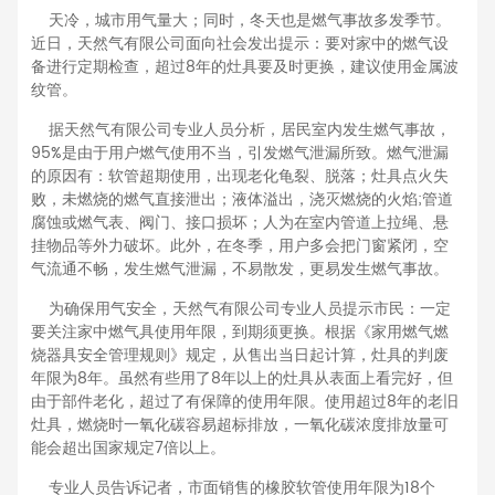
天冷，城市用气量大；同时，冬天也是燃气事故多发季节。
近日，天然气有限公司面向社会发出提示：要对家中的燃气设
备进行定期检查，超过8年的灶具要及时更换，建议使用金属波
纹管。
据天然气有限公司专业人员分析，居民室内发生燃气事故，
95%是由于用户燃气使用不当，引发燃气泄漏所致。燃气泄漏
的原因有：软管超期使用，出现老化龟裂、脱落；灶具点火失
败，未燃烧的燃气直接泄出；液体溢出，浇灭燃烧的火焰;管道
腐蚀或燃气表、阀门、接口损坏；人为在室内管道上拉绳、悬
挂物品等外力破坏。此外，在冬季，用户多会把门窗紧闭，空
气流通不畅，发生燃气泄漏，不易散发，更易发生燃气事故。
为确保用气安全，天然气有限公司专业人员提示市民：一定
要关注家中燃气具使用年限，到期须更换。根据《家用燃气燃
烧器具安全管理规则》规定，从售出当日起计算，灶具的判废
年限为8年。虽然有些用了8年以上的灶具从表面上看完好，但
由于部件老化，超过了有保障的使用年限。使用超过8年的老旧
灶具，燃烧时一氧化碳容易超标排放，一氧化碳浓度排放量可
能会超出国家规定7倍以上。
专业人员告诉记者，市面销售的橡胶软管使用年限为18个