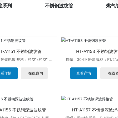
管系列
不锈钢波纹管
燃气
T-A1151 不锈钢波纹管
HT-A1153 不锈钢波
钢电镀 规格：F1/2"xF1/2" 长
螺帽：304不锈钢 规格：F1/2"xF
度:10-200cm
度：20-100cm
查看详情
在线咨询
查看详情
在线
-A1156 不锈钢深波波纹管
HT-A1157 不锈钢深波
镀 规格：F1/2"xF1/2" 长度：
螺帽：铜电镀 规格：F1/2"xF1/