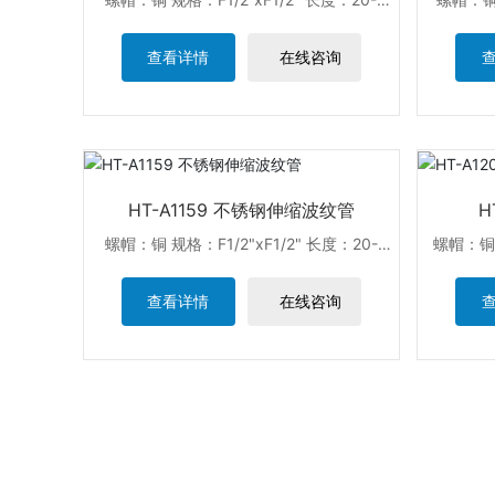
100cm
查看详情
在线咨询
HT-A1159 不锈钢伸缩波纹管
H
螺帽：铜 规格：F1/2"xF1/2" 长度：20-
螺帽：铜电
100cm
查看详情
在线咨询