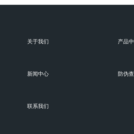
关于我们
产品中
新闻中心
防伪查
联系我们