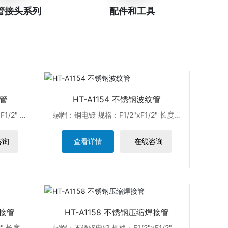
管接头系列
配件和工具
纹管
HT-A1154 不锈钢波纹管
1/2" 长
螺帽：铜电镀 规格：F1/2"xF1/2" 长度：
20-100cm
咨询
查看详情
在线咨询
焊接管
HT-A1158 不锈钢压缩焊接管
2" 长度：
螺帽：不锈钢电镀 规格：F1/2"xF1/2" 长